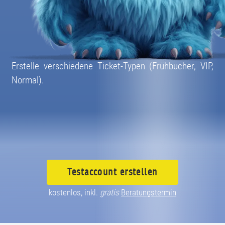
08004003055
Erstelle verschiedene Ticket-Typen (Frühbucher, VIP,
Normal).
Testaccount
erstellen
kostenlos, inkl.
gratis
Beratungstermin