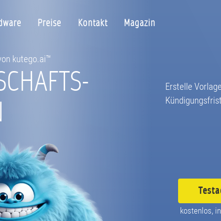
dware
Preise
Kontakt
Magazin
 von kutego.ai™
SCHAFTS-
Erstelle Vorlage
N
Kündigungsfris
Testa
kostenlos, in