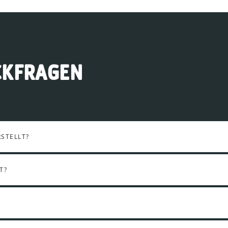
CKFRAGEN
STELLT?
T?