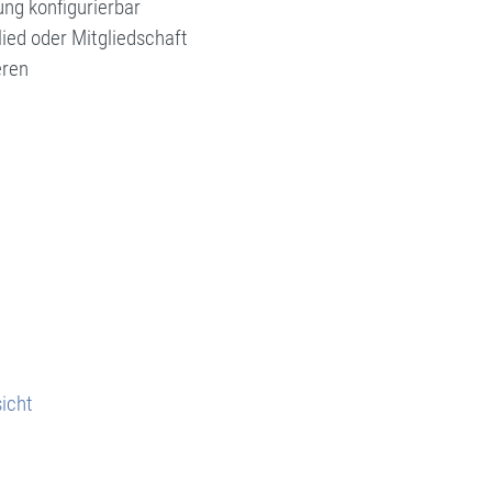
ng konfigurierbar
lied oder Mitgliedschaft
eren
icht