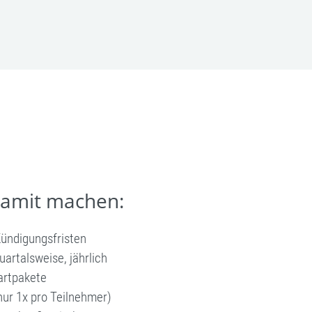
damit machen:
Kündigungsfristen
uartalsweise, jährlich
artpakete
nur 1x pro Teilnehmer)