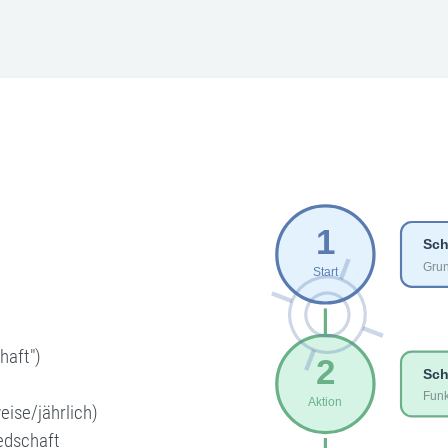
haft")
ise/jährlich)
edschaft