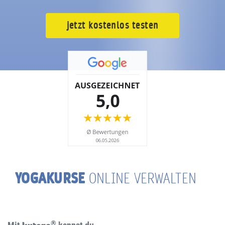
jetzt kostenlos testen
YOGAKURSE
ONLINE VERWALTEN
®