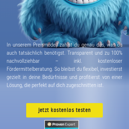
In unserem Preismodell zahlst du genau das, was du
auch tatsächlich benötigst. Transparent und zu 100%
nachvollziehbar – inkl. kostenloser
Fördermittelberatung. So bleibst du flexibel, investierst
gezielt in deine Bedürfnisse und profitierst von einer
Lösung, die perfekt auf dich zugeschnitten ist.
jetzt kostenlos testen