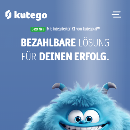
Me
Mit integrierter KI von kutego.ai™
Jetzt Neu
BEZAHLBARE
LÖSUNG
DEINEN ERFOLG.
FÜR