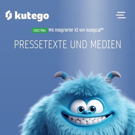
Me
Mit integrierter KI von kutego.ai™
Jetzt Neu
PRESSETEXTE UND MEDIEN