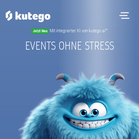
Me
Mit integrierter KI von kutego.ai™
Jetzt Neu
EVENTS OHNE STRESS