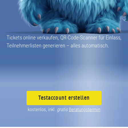
Tickets online verkaufen, QR-Code-Scanner für Einlass,
Teilnehmerlisten generieren – alles automatisch.
Testaccount
erstellen
kostenlos, inkl.
gratis
Beratungstermin