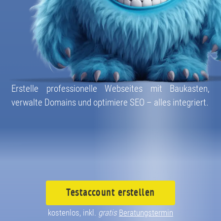
Erstelle professionelle Webseites mit Baukasten,
verwalte Domains und optimiere SEO – alles integriert.
Testaccount
erstellen
kostenlos, inkl.
gratis
Beratungstermin