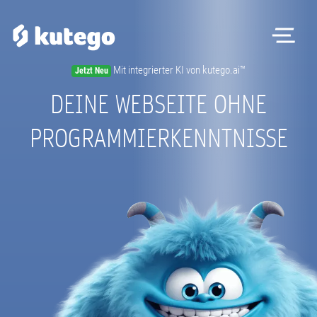
Me
Mit integrierter KI von kutego.ai™
Jetzt Neu
DEINE WEBSEITE OHNE
PROGRAMMIERKENNTNISSE