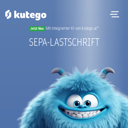
Me
Mit integrierter KI von kutego.ai™
Jetzt Neu
Software
SEPA-LASTSCHRIFT
Hardware
Preise
Kontakt
Magazin
Registrieren
Beratungstermin