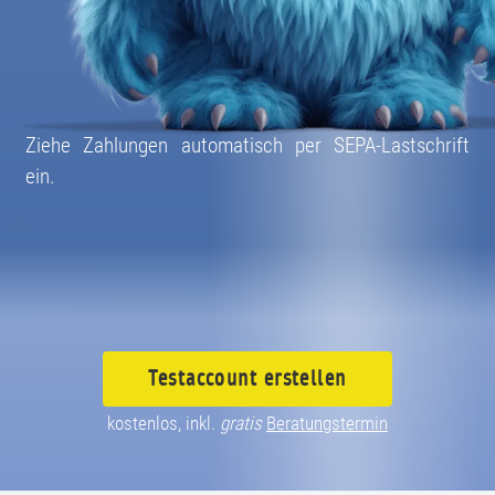
08004003055
Ziehe Zahlungen automatisch per SEPA-Lastschrift
ein.
Testaccount
erstellen
kostenlos, inkl.
gratis
Beratungstermin