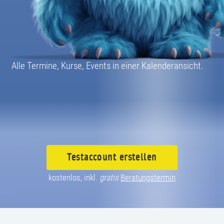
08004003055
Alle Termine, Kurse, Events in einer Kalenderansicht.
Testaccount
erstellen
kostenlos, inkl.
gratis
Beratungstermin