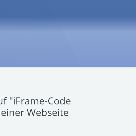
auf "iFrame-Code
deiner Webseite