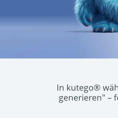
In kutego® wähl
generieren" – 