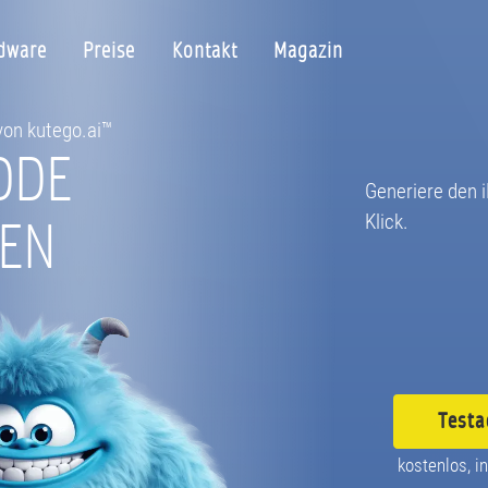
dware
Preise
Kontakt
Magazin
 von kutego.ai™
ODE
Generiere den 
EN
Klick.
Testa
kostenlos, in