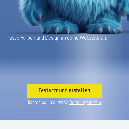
08004003055
Passe Farben und Design an deine Webseite an.
Testaccount
erstellen
kostenlos, inkl.
gratis
Beratungstermin