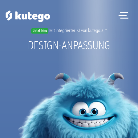
Me
Mit integrierter KI von kutego.ai™
Jetzt Neu
Software
DESIGN-ANPASSUNG
Hardware
Preise
Kontakt
Magazin
Registrieren
Beratungstermin