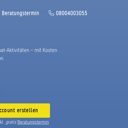
Beratungstermin
08004003055
hat-Aktivitäten – mit Kosten
on.
ccount
erstellen
kl.
gratis
Beratungstermin