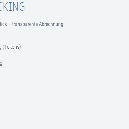
CKING
lick – transparente Abrechnung.
g (Tokens)
g