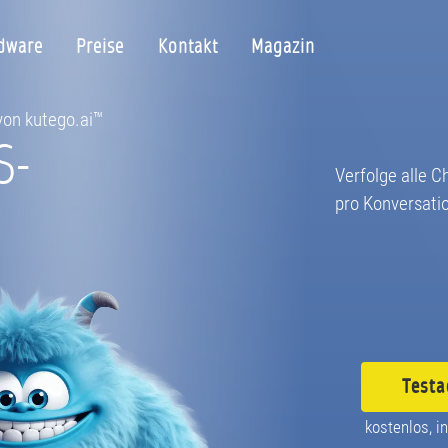
dware
Preise
Kontakt
Magazin
 von kutego.ai™
S-
Verfolge alle C
pro Konversati
Testa
kostenlos, in