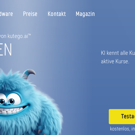
dware
Preise
Kontakt
Magazin
 von kutego.ai™
EN
KI kennt alle K
aktive Kurse.
Testa
kostenlos, in