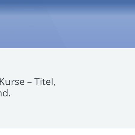
urse – Titel,
nd.