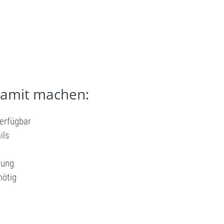
damit machen:
verfügbar
ils
rung
nötig