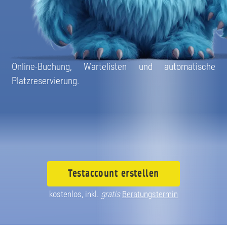
Online-Buchung, Wartelisten und automatische
Platzreservierung.
Testaccount
erstellen
kostenlos, inkl.
gratis
Beratungstermin