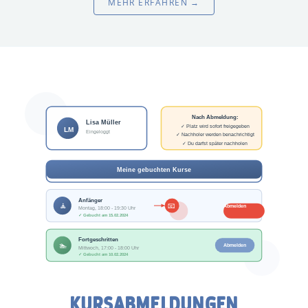
MEHR ERFAHREN →
KURSABMELDUNGEN