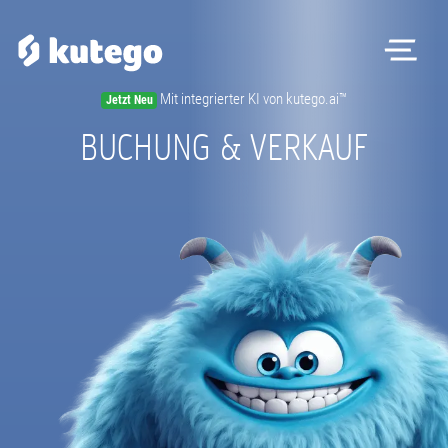
Me
Mit integrierter KI von kutego.ai™
Jetzt Neu
BUCHUNG & VERKAUF