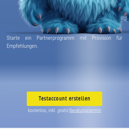
08004003055
Starte ein Partnerprogramm mit Provision für
Empfehlungen.
Testaccount
erstellen
kostenlos, inkl.
gratis
Beratungstermin