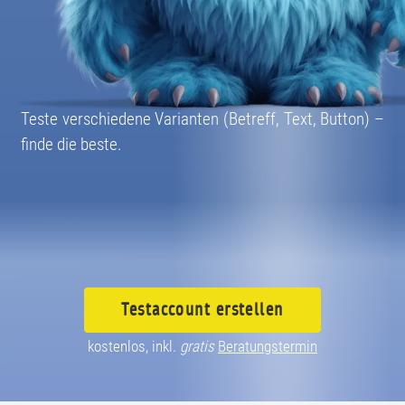
08004003055
Teste verschiedene Varianten (Betreff, Text, Button) –
finde die beste.
Testaccount
erstellen
kostenlos, inkl.
gratis
Beratungstermin