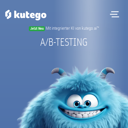
Me
Mit integrierter KI von kutego.ai™
Jetzt Neu
Software
A/B-TESTING
Hardware
Preise
Kontakt
Magazin
Registrieren
Beratungstermin