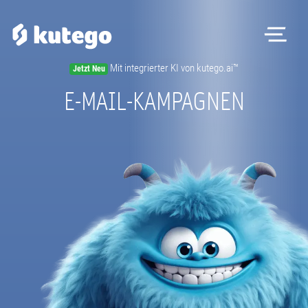
Me
Mit integrierter KI von kutego.ai™
Jetzt Neu
Software
E-MAIL-KAMPAGNEN
Hardware
Preise
Kontakt
Magazin
Registrieren
Beratungstermin