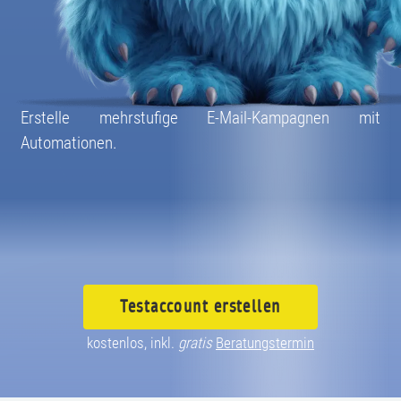
08004003055
Erstelle mehrstufige E-Mail-Kampagnen mit
Automationen.
Testaccount
erstellen
kostenlos, inkl.
gratis
Beratungstermin