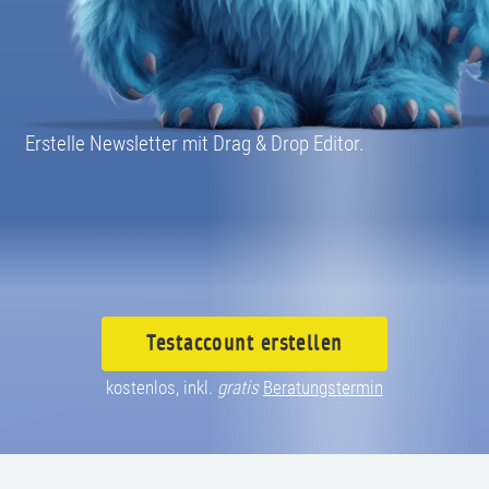
08004003055
Erstelle Newsletter mit Drag & Drop Editor.
Testaccount
erstellen
kostenlos, inkl.
gratis
Beratungstermin