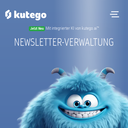
Me
Mit integrierter KI von kutego.ai™
Jetzt Neu
Software
NEWSLETTER-VERWALTUNG
Hardware
Preise
Kontakt
Magazin
Registrieren
Beratungstermin