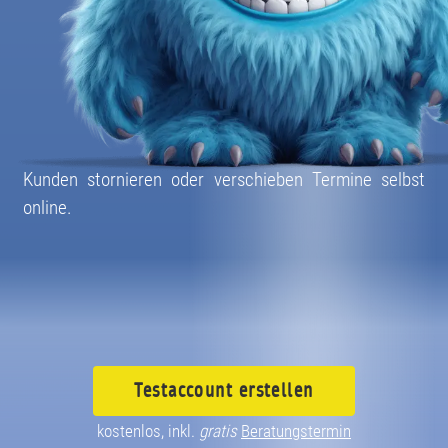
08004003055
Kunden stornieren oder verschieben Termine selbst
online.
Testaccount
erstellen
kostenlos, inkl.
gratis
Beratungstermin