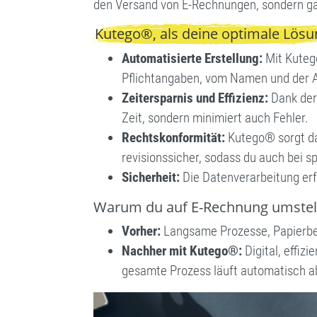
den Versand von E-Rechnungen, sondern gar
Kutego®, als deine optimale Lösu
Automatisierte Erstellung:
Mit Kutego
Pflichtangaben, vom Namen und der A
Zeitersparnis und Effizienz:
Dank der 
Zeit, sondern minimiert auch Fehler.
Rechtskonformität:
Kutego® sorgt daf
revisionssicher, sodass du auch bei sp
Sicherheit:
Die Datenverarbeitung er
Warum du auf E-Rechnung umstell
Vorher:
Langsame Prozesse, Papierbe
Nachher mit Kutego®:
Digital, effiz
gesamte Prozess läuft automatisch a