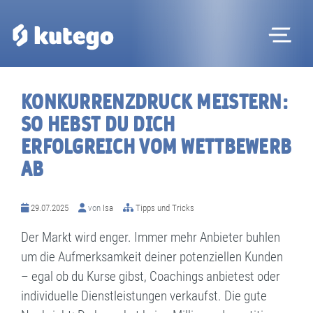
Me
Software
KONKURRENZDRUCK MEISTERN:
Hardware
SO HEBST DU DICH
ERFOLGREICH VOM WETTBEWERB
Preise
AB
Kontakt
29.07.2025
von
Isa
Tipps und Tricks
Magazin
Der Markt wird enger. Immer mehr Anbieter buhlen
um die Aufmerksamkeit deiner potenziellen Kunden
Registrieren
– egal ob du Kurse gibst, Coachings anbietest oder
individuelle Dienstleistungen verkaufst. Die gute
Beratungstermin