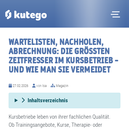
Me
WARTELISTEN, NACHHOLEN,
ABRECHNUNG: DIE GRÖSSTEN Z
EITFRESSER IM KURSBETRIEB – U
ND WIE MAN SIE VERMEIDET
27.02.2026
von
Isa
Magazin
Inhaltsverzeichnis
Kursbetriebe leben von ihrer fachlichen Qualität.
Ob Trainingsangebote, Kurse, Therapie- oder