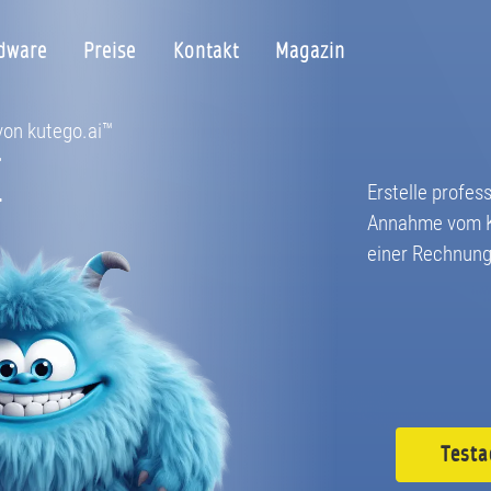
dware
Preise
Kontakt
Magazin
 von kutego.ai™
E
Erstelle profes
Annahme vom K
einer Rechnung
Testa