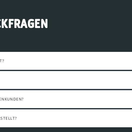
CKFRAGEN
T?
MENKUNDEN?
STELLT?