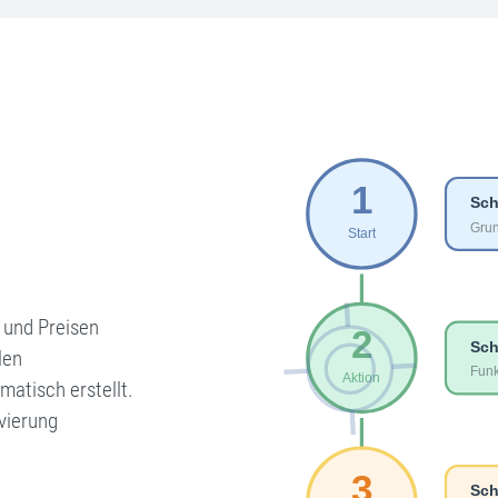
 und Preisen
len
atisch erstellt.
vierung