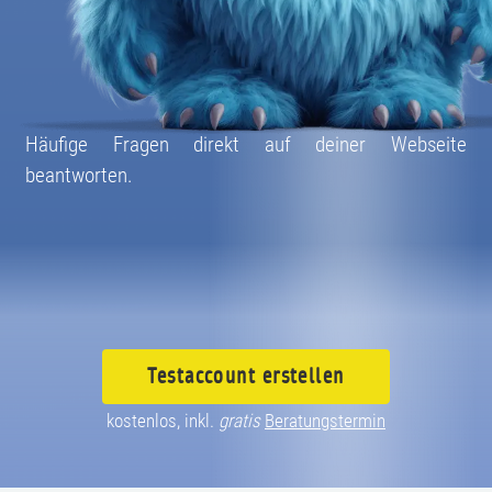
08004003055
Häufige Fragen direkt auf deiner Webseite
beantworten.
Testaccount
erstellen
kostenlos, inkl.
gratis
Beratungstermin