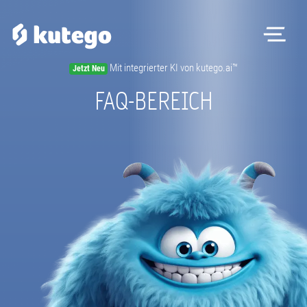
Me
Mit integrierter KI von kutego.ai™
Jetzt Neu
Software
FAQ-BEREICH
Hardware
Preise
Kontakt
Magazin
Registrieren
Beratungstermin