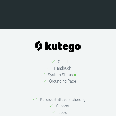
Cloud
Handbuch
System Status
Grounding Page
Kursrücktrittsversicherung
Support
Jobs