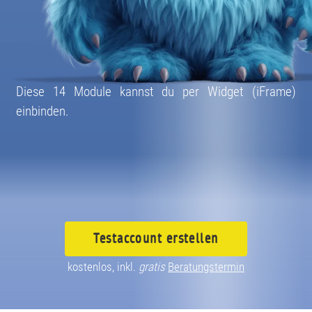
Diese 14 Module kannst du per Widget (iFrame)
einbinden.
Testaccount
erstellen
kostenlos, inkl.
gratis
Beratungstermin