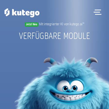
Me
Mit integrierter KI von kutego.ai™
Jetzt Neu
VERFÜGBARE MODULE