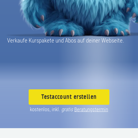
08004003055
Verkaufe Kurspakete und Abos auf deiner Webseite.
Testaccount
erstellen
kostenlos, inkl.
gratis
Beratungstermin