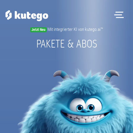
Me
Mit integrierter KI von kutego.ai™
Jetzt Neu
Software
PAKETE & ABOS
Hardware
Preise
Kontakt
Magazin
Registrieren
Beratungstermin