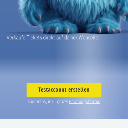
08004003055
Verkaufe Tickets direkt auf deiner Webseite.
Testaccount
erstellen
kostenlos, inkl.
gratis
Beratungstermin