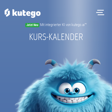
Me
Mit integrierter KI von kutego.ai™
Jetzt Neu
Software
KURS-KALENDER
Hardware
Preise
Kontakt
Magazin
Registrieren
Beratungstermin