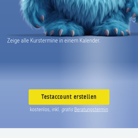
08004003055
Zeige alle Kurstermine in einem Kalender.
Testaccount
erstellen
kostenlos, inkl.
gratis
Beratungstermin