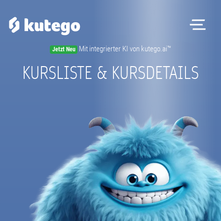
Me
Mit integrierter KI von kutego.ai™
Jetzt Neu
Software
KURSLISTE & KURSDETAILS
Hardware
Preise
Kontakt
Magazin
Registrieren
Beratungstermin