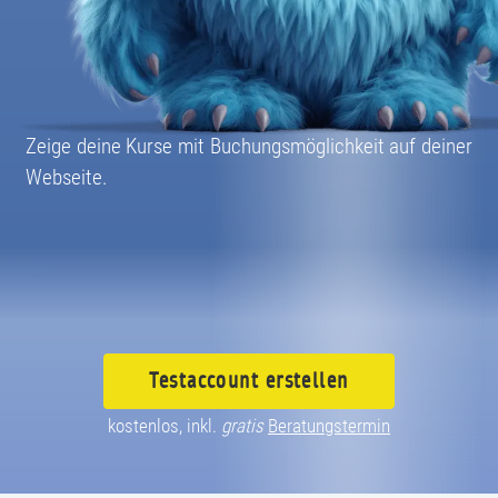
08004003055
Zeige deine Kurse mit Buchungsmöglichkeit auf deiner
Webseite.
Testaccount
erstellen
kostenlos, inkl.
gratis
Beratungstermin