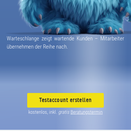
08004003055
Warteschlange zeigt wartende Kunden – Mitarbeiter
übernehmen der Reihe nach.
Testaccount
erstellen
kostenlos, inkl.
gratis
Beratungstermin