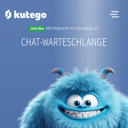
Me
Mit integrierter KI von kutego.ai™
Jetzt Neu
Software
CHAT-WARTESCHLANGE
Hardware
Preise
Kontakt
Magazin
Registrieren
Beratungstermin