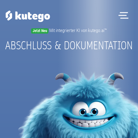
Me
Mit integrierter KI von kutego.ai™
Jetzt Neu
ABSCHLUSS & DOKUMENTATION
Pr
Kon
Magaz
Registri
Beratungs