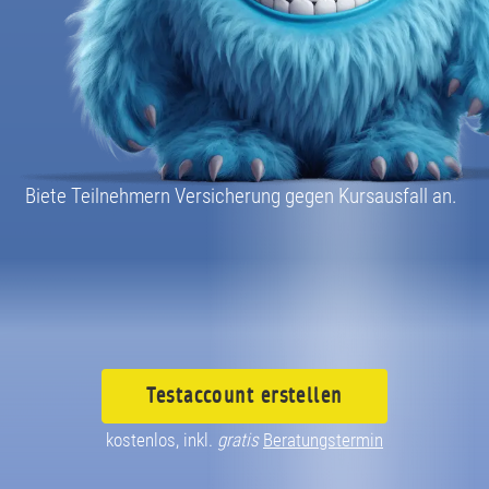
08004003055
Biete Teilnehmern Versicherung gegen Kursausfall an.
Testaccount
erstellen
kostenlos, inkl.
gratis
Beratungstermin