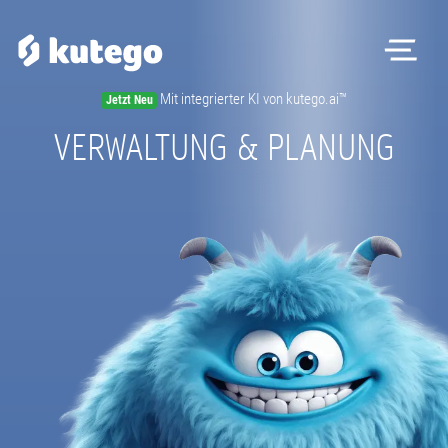
Me
Mit integrierter KI von kutego.ai™
Jetzt Neu
VERWALTUNG & PLANUNG
Ko
Mag
Regist
Beratun