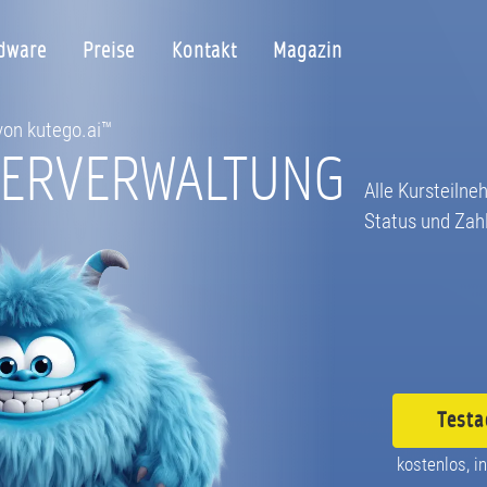
dware
Preise
Kontakt
Magazin
 von kutego.ai™
MERVERWALTUNG
Alle Kursteilne
Status und Zah
Testa
kostenlos, in