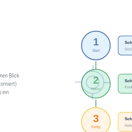
nen Blick
torniert)
s ein