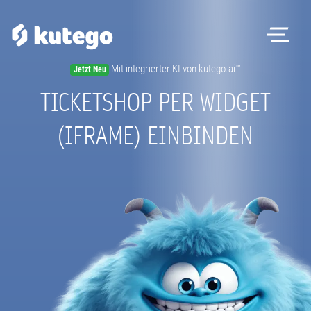
Me
Mit integrierter KI von kutego.ai™
Jetzt Neu
Software
TICKETSHOP PER WIDGET
Hardware
(IFRAME) EINBINDEN
Preise
Kontakt
Magazin
Registrieren
Beratungstermin