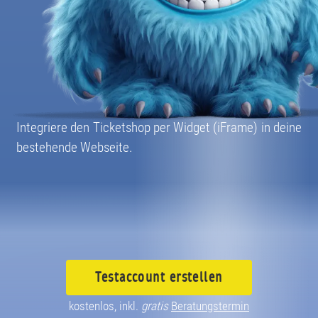
08004003055
Integriere den Ticketshop per Widget (iFrame) in deine
bestehende Webseite.
Testaccount
erstellen
kostenlos, inkl.
gratis
Beratungstermin