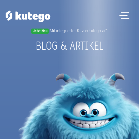
Me
Mit integrierter KI von kutego.ai™
Jetzt Neu
Software
BLOG & ARTIKEL
Hardware
Preise
Kontakt
Magazin
Registrieren
Beratungstermin