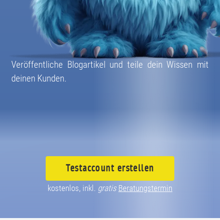
08004003055
Veröffentliche Blogartikel und teile dein Wissen mit
deinen Kunden.
Testaccount
erstellen
kostenlos, inkl.
gratis
Beratungstermin