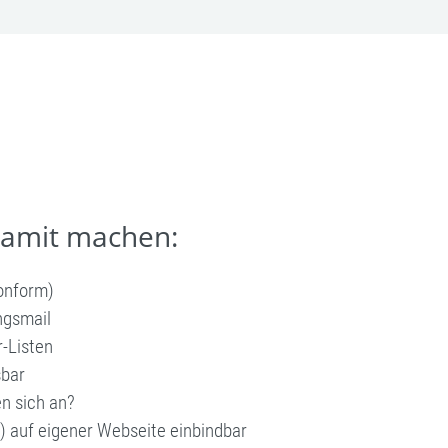
damit machen:
onform)
ngsmail
-Listen
sbar
en sich an?
) auf eigener Webseite einbindbar