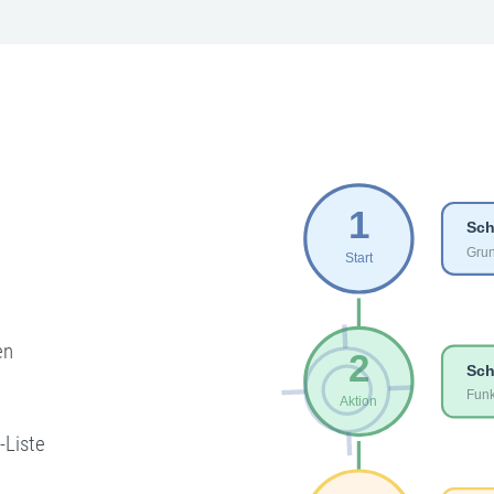
en
-Liste