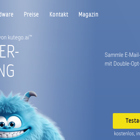
dware
Preise
Kontakt
Magazin
 von kutego.ai™
ER-
Sammle E-Mail-
NG
mit Double-Opt-
Testa
kostenlos, in