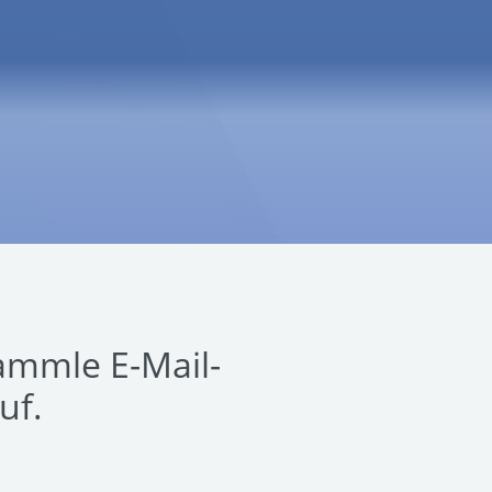
ammle E-Mail-
uf.