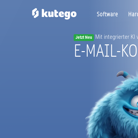
Software
Har
Mit integrierter KI
Jetzt Neu
E-MAIL-K