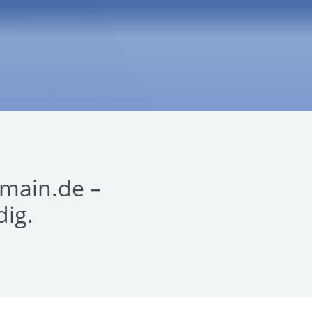
omain.de –
dig.