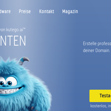
dware
Preise
Kontakt
Magazin
 von kutego.ai™
ONTEN
Erstelle profes
deiner Domain.
Testa
kostenlos, in